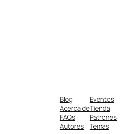
Blog
Eventos
Acerca de
Tienda
FAQs
Patrones
Autores
Temas